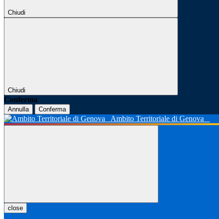
Chiudi
Chiudi
Conferma
Annulla
Conferma
Ambito Territoriale di Genova
close