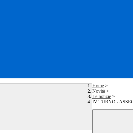
Home
>
Novità
>
Le notizie
>
IV TURNO - ASSE