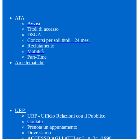
ATA
Avvisi
Titoli di accesso
DSGA
Concorsi per soli titoli - 24 mesi
Reclutamento
Mobilità
Part-Time
Aree tematiche
URP
URP - Ufficio Relazioni con il Pubblico
Contatti
Prenota un appuntamento
Dove siamo
ACCESSO AGLI ATTI ex L. n. 241/1990