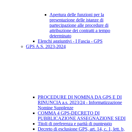
Apertura delle funzioni per la
presentazione delle istanze di
partecipazione alle procedure di
attribuzione dei contratti a tempo
determinato
Elenchi aggiuntivi - I Fascia - GPS
GPS A.S. 2023-2024
PROCEDURE DI NOMINA DA GPS E DI
RINUNCIA a.s. 2023/24 - Informatizzazione
Nomine Supplenze
COMMA 4 GPS-DECRETO DI
PUBBLICAZIONE ASSEGNAZIONE SEDI
Titoli di preferenza e parità di punteggio
Decreto di esclusione GPS, art. 14, c. 1, lett. b,