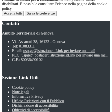
disabilitati. È possibile consultare l'elenco nella pagina della cookie
policy.
Accetta tutti
Salva le preferenze
Contatti
Ambito Territoriale di Genova
Via Assarotti 38, 16122 - Genova
Tel:
01083311
Email:
usp.ge@istruzione.it
Link per inviare una mail
PEC:
uspge@postacert.istruzione.it
Link per inviare una mail
C.F.: 80036490102
Sezione Link Utili
Cookie policy
Note legali
Informativa Privacy
Ufficio Relazioni con il Pubblico
Dichiarazione di accessibilità
Obiettivi di accessibilità