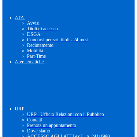
ATA
Avvisi
Titoli di accesso
DSGA
Concorsi per soli titoli - 24 mesi
Reclutamento
Mobilità
Part-Time
Aree tematiche
URP
URP - Ufficio Relazioni con il Pubblico
Contatti
Prenota un appuntamento
Dove siamo
ACCESSO AGLI ATTI ex L. n. 241/1990