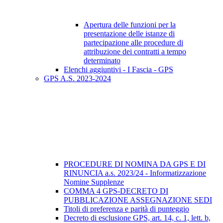
Apertura delle funzioni per la
presentazione delle istanze di
partecipazione alle procedure di
attribuzione dei contratti a tempo
determinato
Elenchi aggiuntivi - I Fascia - GPS
GPS A.S. 2023-2024
PROCEDURE DI NOMINA DA GPS E DI
RINUNCIA a.s. 2023/24 - Informatizzazione
Nomine Supplenze
COMMA 4 GPS-DECRETO DI
PUBBLICAZIONE ASSEGNAZIONE SEDI
Titoli di preferenza e parità di punteggio
Decreto di esclusione GPS, art. 14, c. 1, lett. b,