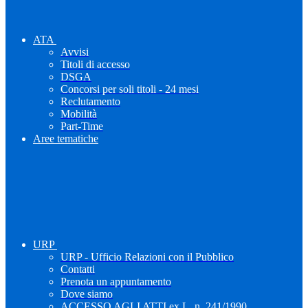
ATA
Avvisi
Titoli di accesso
DSGA
Concorsi per soli titoli - 24 mesi
Reclutamento
Mobilità
Part-Time
Aree tematiche
URP
URP - Ufficio Relazioni con il Pubblico
Contatti
Prenota un appuntamento
Dove siamo
ACCESSO AGLI ATTI ex L. n. 241/1990