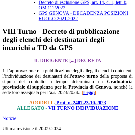
Decreto di esclusione GPS, art. 14, c. 1, lett. b,
OM 112/2022
GPS GENOVA - DECADENZA POSIZIONI
RUOLO 2021-2022
VIII Turno - Decreto di pubblicazione
degli elenchi dei destinatari degli
incarichi a TD da GPS
IL DIRIGENTE [...] DECRETA
1. l’approvazione e la pubblicazione degli allegati elenchi contenenti
l’individuazione dei destinatari dell
'ottavo
turno
della proposta di
stipula del contratto a tempo determinato da
Graduatoria
provinciale di supplenza per la Provincia di Genova
, nonché la
sede loro assegnata per l’a.s.
2023/2024...
[
Leggi
]
AOODRLI -
Prot. n. 2407.23-10-2023
ALLEGATO -
VII TURNO INDIVIDUAZIONE
Notizie
Ultima revisione il 20-09-2024