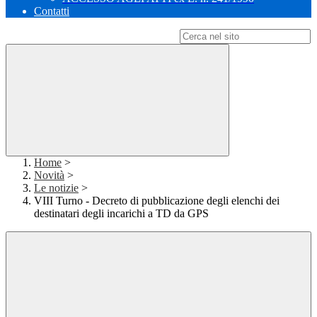
Contatti
Campo di ricerca per le pagine del sito
Home
>
Novità
>
Le notizie
>
VIII Turno - Decreto di pubblicazione degli elenchi dei
destinatari degli incarichi a TD da GPS