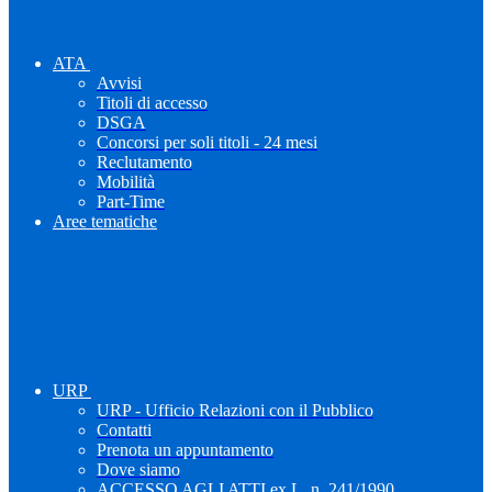
ATA
Avvisi
Titoli di accesso
DSGA
Concorsi per soli titoli - 24 mesi
Reclutamento
Mobilità
Part-Time
Aree tematiche
URP
URP - Ufficio Relazioni con il Pubblico
Contatti
Prenota un appuntamento
Dove siamo
ACCESSO AGLI ATTI ex L. n. 241/1990